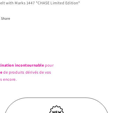
lelt with Marks 1447 *CHASE Limited Edition*
Armin
Armin
Arlelt
Arlelt
with
with
Share
Marks
Marks
1447
1447
*CHASE
*CHASE
Limited
Limited
Edition*
Edition*
tination incontournable
pour
ue
de produits dérivés de vos
us encore.