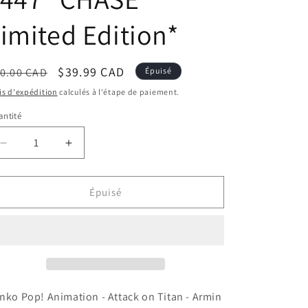
imited Edition*
ix
Prix
$39.99 CAD
0.00 CAD
Épuisé
bituel
promotionnel
is d'expédition
calculés à l'étape de paiement.
ntité
Réduire
Augmenter
la
la
quantité
quantité
de
de
Épuisé
Funko
Funko
Pop!
Pop!
Animation
Animation
-
-
Attack
Attack
on
on
Titan
Titan
nko Pop! Animation - Attack on Titan - Armin
-
-