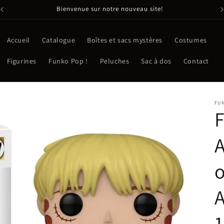
Bienvenue sur notre nouveau site!
Accueil
Catalogue
Boîtes et sacs mystères
Costumes
Figurines
Funko Pop !
Peluches
Sac à dos
Contact
FU
A
o
A