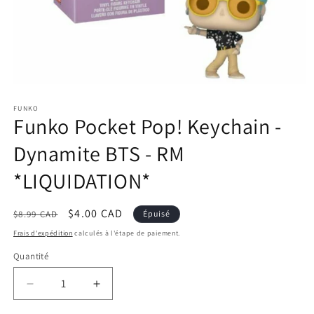
Ouvrir
le
FUNKO
média
Funko Pocket Pop! Keychain -
1
dans
une
Dynamite BTS - RM
fenêtre
modale
*LIQUIDATION*
Prix
Prix
$4.00 CAD
$8.99 CAD
Épuisé
habituel
promotionnel
Frais d'expédition
calculés à l'étape de paiement.
Quantité
Réduire
Augmenter
la
la