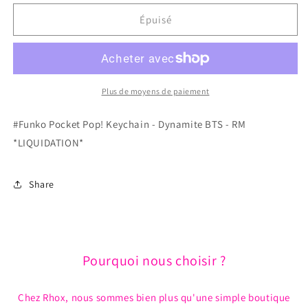
quantité
quantité
de
de
Épuisé
Funko
Funko
Pocket
Pocket
Pop!
Pop!
Keychain
Keychain
-
-
Plus de moyens de paiement
Dynamite
Dynamite
BTS
BTS
#Funko Pocket Pop! Keychain - Dynamite BTS - RM
-
-
*LIQUIDATION*
RM
RM
*LIQUIDATION*
*LIQUIDATION*
Share
Pourquoi nous choisir ?
Chez Rhox, nous sommes bien plus qu'une simple boutique