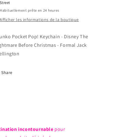
Street
Before
Before
Habituellement prête en 24 heures
Christmas
Christmas
-
-
Afficher les informations de la boutique
Formal
Formal
Jack
Jack
unko Pocket Pop! Keychain - Disney The
Skellington
Skellington
ghtmare Before Christmas - Formal Jack
ellington
Share
tination incontournable
pour