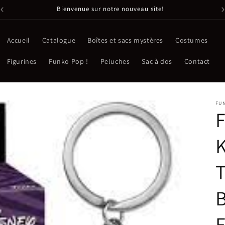
Bienvenue sur notre nouveau site!
Accueil
Catalogue
Boîtes et sacs mystères
Costumes
Figurines
Funko Pop !
Peluches
Sac à dos
Contact
FU
F
K
B
F