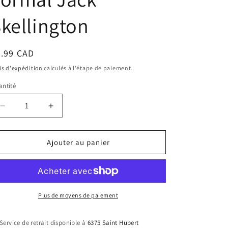
kellington
ix
8.99 CAD
bituel
is d'expédition
calculés à l'étape de paiement.
ntité
Réduire
Augmenter
la
la
quantité
quantité
de
de
Ajouter au panier
Funko
Funko
Pocket
Pocket
Pop!
Pop!
Keychain
Keychain
-
-
Plus de moyens de paiement
Disney
Disney
The
The
Service de retrait disponible à
6375 Saint Hubert
Nightmare
Nightmare