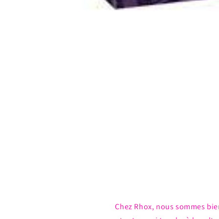
Ouvrir
le
média
1
dans
une
fenêtre
modale
Chez Rhox, nous sommes bie