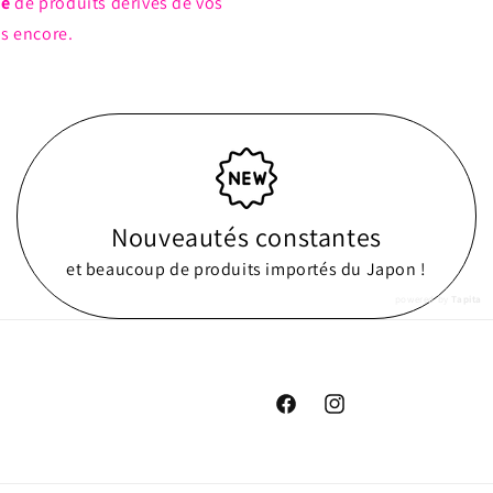
ue
de produits dérivés de vos
us encore.
Nouveautés constantes
et beaucoup de produits importés du Japon !
powered by
Tapita
Facebook
Instagram