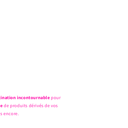
tination incontournable
pour
ue
de produits dérivés de vos
us encore.