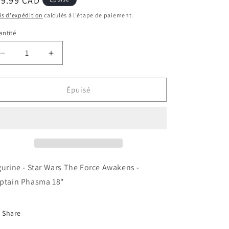
ix
39.99 CAD
bituel
is d'expédition
calculés à l'étape de paiement.
ntité
Réduire
Augmenter
la
la
quantité
quantité
de
de
Épuisé
Figurine
Figurine
-
-
Star
Star
Wars
Wars
The
The
Force
Force
Awakens
Awakens
gurine - Star Wars The Force Awakens -
-
-
ptain Phasma 18"
Captain
Captain
Phasma
Phasma
18&quot;
18&quot;
Share