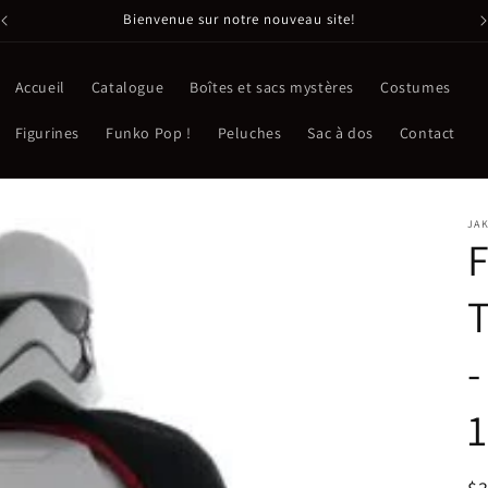
Bienvenue sur notre nouveau site!
Accueil
Catalogue
Boîtes et sacs mystères
Costumes
Figurines
Funko Pop !
Peluches
Sac à dos
Contact
JAK
F
-
1