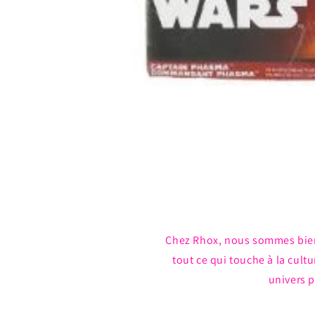
Ouvrir
le
média
1
dans
une
fenêtre
modale
Chez Rhox, nous sommes bie
tout ce qui touche à la cul
univers p