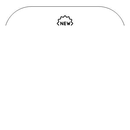
Nouveautés constantes
et beaucoup de produits importés du Japon !
powered by
Tapita
Facebook
Instagram