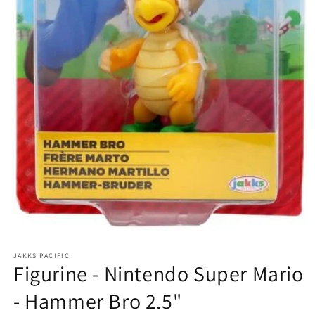
Ouvrir
le
JAKKS PACIFIC
média
Figurine - Nintendo Super Mario
1
dans
une
- Hammer Bro 2.5"
fenêtre
modale