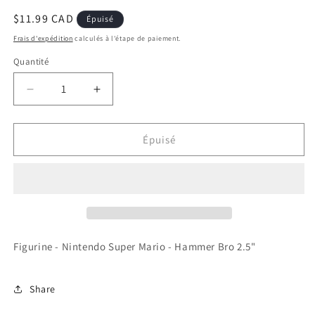
Prix
$11.99 CAD
Épuisé
habituel
Frais d'expédition
calculés à l'étape de paiement.
Quantité
Réduire
Augmenter
la
la
quantité
quantité
de
de
Épuisé
Figurine
Figurine
-
-
Nintendo
Nintendo
Super
Super
Mario
Mario
-
-
Hammer
Hammer
Figurine - Nintendo Super Mario - Hammer Bro 2.5"
Bro
Bro
2.5&quot;
2.5&quot;
Share