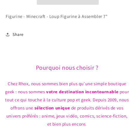
Loup
Loup
Figurine
Figurine
à
à
Figurine - Minecraft - Loup Figurine à Assembler 7"
Assembler
Assembler
7&quot;
7&quot;
Share
Pourquoi nous choisir ?
Chez Rhox, nous sommes bien plus qu'une simple boutique
geek : nous sommes
votre destination incontournable
pour
tout ce qui touche à la culture pop et geek. Depuis 2009, nous
offrons une
sélection unique
de produits dérivés de vos
univers préférés : anime, jeux vidéo, comics, science-fiction,
et bien plus encore.