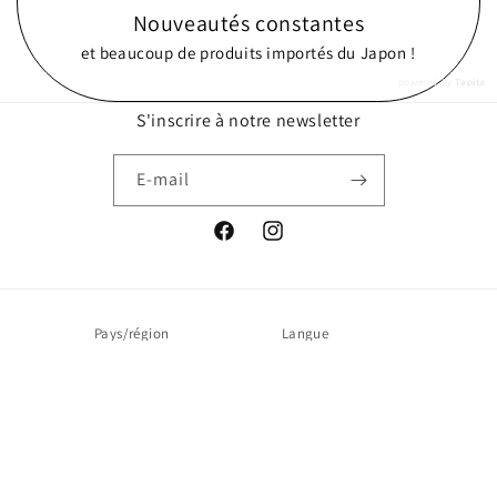
Nouveautés constantes
et beaucoup de produits importés du Japon !
powered by
Tapita
S'inscrire à notre newsletter
E-mail
Facebook
Instagram
Pays/région
Langue
Canada | CAD $
Français
Moyens
de
paiement