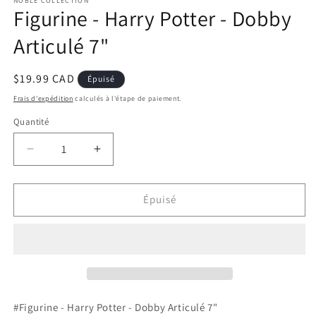
fenêtre
NOBLE COLLECTION
fe
Figurine - Harry Potter - Dobby
modale
m
Articulé 7"
Prix
$19.99 CAD
Épuisé
habituel
Frais d'expédition
calculés à l'étape de paiement.
Quantité
Réduire
Augmenter
la
la
quantité
quantité
de
de
Épuisé
Figurine
Figurine
-
-
Harry
Harry
Potter
Potter
-
-
Dobby
Dobby
Articulé
Articulé
#Figurine - Harry Potter - Dobby Articulé 7"