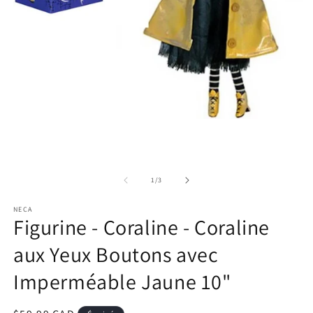
Ou
Ouvrir
le
le
m
média
2
1
d
dans
u
une
de
1
/
3
fe
fenêtre
m
modale
NECA
Figurine - Coraline - Coraline
aux Yeux Boutons avec
Imperméable Jaune 10"