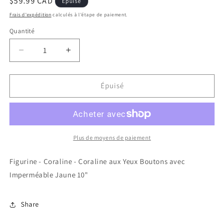
Prix
$59.99 CAD
Épuisé
habituel
Frais d'expédition
calculés à l'étape de paiement.
Quantité
Réduire
Augmenter
la
la
quantité
quantité
de
de
Épuisé
Figurine
Figurine
-
-
Coraline
Coraline
-
-
Coraline
Coraline
Plus de moyens de paiement
aux
aux
Yeux
Yeux
Figurine - Coraline - Coraline aux Yeux Boutons avec
Boutons
Boutons
Imperméable Jaune 10"
avec
avec
Imperméable
Imperméable
Jaune
Jaune
Share
10&quot;
10&quot;