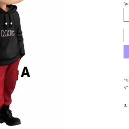
Qua
Fi
6"