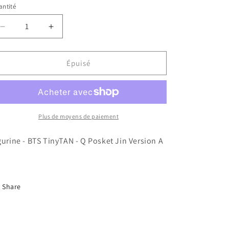
ntité
Réduire
Augmenter
la
la
quantité
quantité
de
de
Épuisé
Figurine
Figurine
-
-
BTS
BTS
TinyTAN
TinyTAN
-
-
Plus de moyens de paiement
Q
Q
Posket
Posket
gurine - BTS TinyTAN - Q Posket Jin Version A
Jin
Jin
Version
Version
A
A
6&quot;
6&quot;
Share