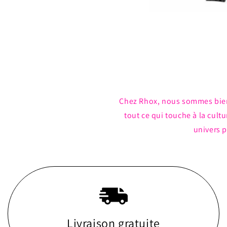
Ouvrir
le
média
1
dans
une
fenêtre
modale
Chez Rhox, nous sommes bie
tout ce qui touche à la cul
univers p
Livraison gratuite