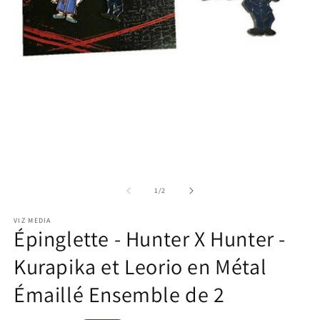
Ouvrir
le
média
1
dans
une
fenêtre
modale
Ou
le
m
de
1
/
2
2
d
VIZ MEDIA
u
Épinglette - Hunter X Hunter -
fe
m
Kurapika et Leorio en Métal
Émaillé Ensemble de 2