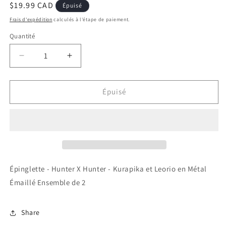
Prix
$19.99 CAD
Épuisé
habituel
Frais d'expédition
calculés à l'étape de paiement.
Quantité
Réduire
Augmenter
la
la
quantité
quantité
de
de
Épuisé
Épinglette
Épinglette
-
-
Hunter
Hunter
X
X
Hunter
Hunter
-
-
Kurapika
Kurapika
Épinglette - Hunter X Hunter - Kurapika et Leorio en Métal
et
et
Émaillé Ensemble de 2
Leorio
Leorio
en
en
Métal
Métal
Share
Émaillé
Émaillé