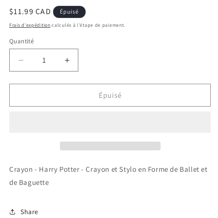
Prix
$11.99 CAD
Épuisé
habituel
Frais d'expédition
calculés à l'étape de paiement.
Quantité
Réduire
Augmenter
la
la
quantité
quantité
de
de
Épuisé
Crayon
Crayon
-
-
Harry
Harry
Potter
Potter
-
-
Crayon
Crayon
et
et
Crayon - Harry Potter - Crayon et Stylo en Forme de Ballet et
Stylo
Stylo
de Baguette
en
en
Forme
Forme
de
de
Share
Ballet
Ballet