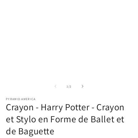
1
dans
une
fenêtre
modale
Ou
le
m
de
1
/
2
2
d
PYRAMID AMERICA
u
Crayon - Harry Potter - Crayon
fe
m
et Stylo en Forme de Ballet et
de Baguette