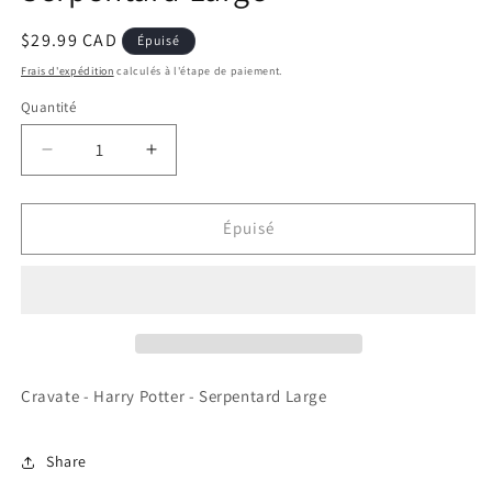
Prix
$29.99 CAD
Épuisé
habituel
Frais d'expédition
calculés à l'étape de paiement.
Quantité
Réduire
Augmenter
la
la
quantité
quantité
de
de
Épuisé
Cravate
Cravate
-
-
Harry
Harry
Potter
Potter
-
-
Serpentard
Serpentard
Large
Large
Cravate - Harry Potter - Serpentard Large
Share