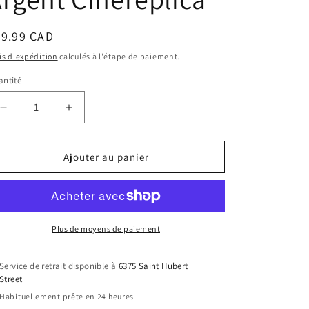
ix
29.99 CAD
bituel
is d'expédition
calculés à l'étape de paiement.
ntité
Réduire
Augmenter
la
la
quantité
quantité
de
de
Ajouter au panier
Cravate
Cravate
-
-
Harry
Harry
Potter
Potter
-
-
Plus de moyens de paiement
Emblème
Emblème
de
de
Service de retrait disponible à
6375 Saint Hubert
Serdaigle
Serdaigle
Street
avec
avec
Habituellement prête en 24 heures
Bandes
Bandes