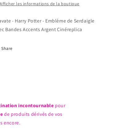
Accents
Accents
Afficher les informations de la boutique
Argent
Argent
Cinéreplica
Cinéreplica
avate - Harry Potter - Emblème de Serdaigle
ec Bandes Accents Argent Cinéreplica
Share
tination incontournable
pour
ue
de produits dérivés de vos
us encore.