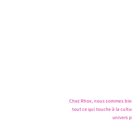
média
1
dans
une
fenêtre
modale
Chez Rhox, nous sommes bie
tout ce qui touche à la cul
univers p