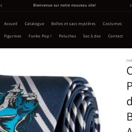
Bienvenue sur notre nouveau site!
Accueil
Catalogue
Boîtes et sacs mystères
Costumes
Figurines
Funko Pop !
Peluches
Sac à dos
Contact
FA
C
P
d
A