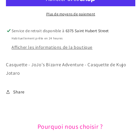
JoJo&#39;s
JoJo&#39;s
Bizarre
Bizarre
Adventure
Adventure
Plus de moyens de paiement
-
-
Casquette
Casquette
Service de retrait disponible à
6375 Saint Hubert Street
de
de
Habituellement prête en 24 heures
Kujo
Kujo
Jotaro
Jotaro
Afficher les informations de la boutique
Casquette - JoJo's Bizarre Adventure - Casquette de Kujo
Jotaro
Share
Pourquoi nous choisir ?