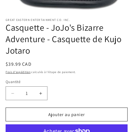
Ouvrir
le
GREAT EASTERN ENTERTAINMENT CO. INC.
média
Casquette - JoJo's Bizarre
1
dans
une
Adventure - Casquette de Kujo
fenêtre
modale
Jotaro
Prix
$39.99 CAD
habituel
Frais d'expédition
calculés à l'étape de paiement.
Quantité
Réduire
Augmenter
la
la
quantité
quantité
de
de
Ajouter au panier
Casquette
Casquette
-
-