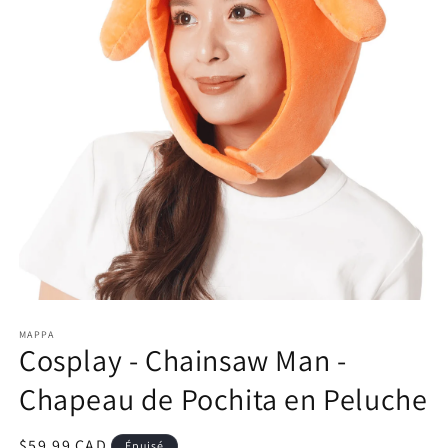
Ouvrir
le
MAPPA
média
Cosplay - Chainsaw Man -
1
dans
une
Chapeau de Pochita en Peluche
fenêtre
modale
Prix
$59.99 CAD
Épuisé