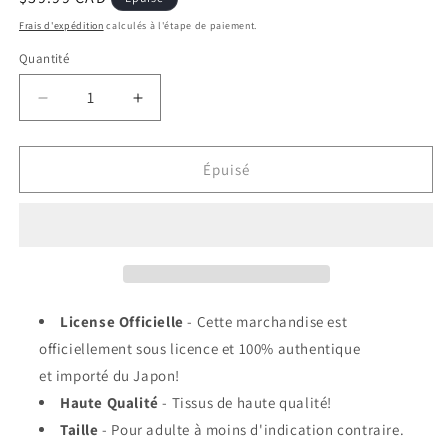
habituel
Frais d'expédition
calculés à l'étape de paiement.
Quantité
Réduire
Augmenter
la
la
quantité
quantité
de
de
Épuisé
Cosplay
Cosplay
-
-
Chainsaw
Chainsaw
Man
Man
-
-
Chapeau
Chapeau
de
de
License Officielle
- Cette marchandise est
Pochita
Pochita
officiellement sous licence et 100% authentique
en
en
et importé du Japon!
Peluche
Peluche
Haute Qualité
- Tissus de haute qualité!
Taille
- Pour adulte à moins d'indication contraire.