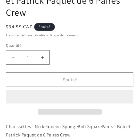
et Patrick Paquet de 6 Paires
Crew
Prix
$34.99 CAD
Épuisé
habituel
Frais d'expédition
calculés à l'étape de paiement.
Quantité
Réduire
Augmenter
la
la
quantité
quantité
de
de
Épuisé
Chaussettes
Chaussettes
-
-
Nickelodeon
Nickelodeon
SpongeBob
SpongeBob
SquarePants
SquarePants
-
-
Bob
Bob
Chaussettes - Nickelodeon SpongeBob SquarePants - Bob et
et
et
Patrick Paquet de 6 Paires Crew
Patrick
Patrick