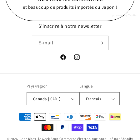
et beaucoup de produits importés du Japon !
powered by
Tapita
S'inscrire à notre newsletter
E-mail
Facebook
Instagram
Pays/région
Langue
Canada | CAD $
Français
Moyens
de
paiement
© 2026,
Chez Rhox, le Geek Stop
Commerce électronique propulsé par Shopify