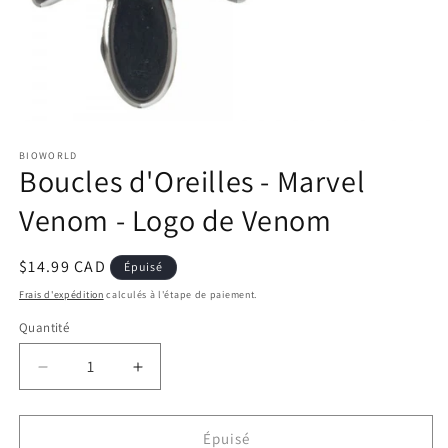
Ouvrir
le
BIOWORLD
média
Boucles d'Oreilles - Marvel
1
dans
une
Venom - Logo de Venom
fenêtre
modale
Prix
$14.99 CAD
Épuisé
habituel
Frais d'expédition
calculés à l'étape de paiement.
Quantité
Réduire
Augmenter
la
la
quantité
quantité
de
de
Épuisé