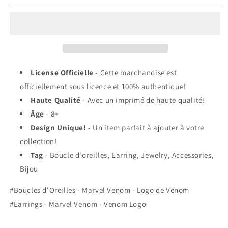
Boucles
Boucles
d&#39;Oreilles
d&#39;Oreilles
-
-
Marvel
Marvel
Venom
Venom
-
-
Logo
Logo
License Officielle
- Cette marchandise est
de
de
officiellement sous licence et 100% authentique!
Venom
Venom
Haute Qualité
- Avec un imprimé de haute qualité!
Âge
- 8+
Design Unique!
- Un item parfait à ajouter à votre
collection!
Tag
- Boucle d'oreilles, Earring, Jewelry, Accessories,
Bijou
#Boucles d'Oreilles - Marvel Venom - Logo de Venom
#Earrings - Marvel Venom - Venom Logo