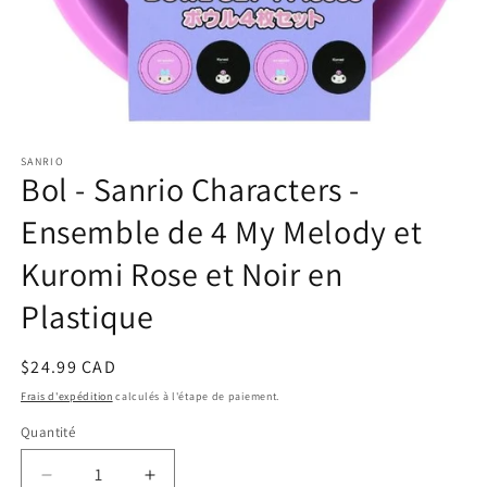
Ouvrir
le
SANRIO
média
Bol - Sanrio Characters -
1
dans
une
Ensemble de 4 My Melody et
fenêtre
modale
Kuromi Rose et Noir en
Plastique
Prix
$24.99 CAD
habituel
Frais d'expédition
calculés à l'étape de paiement.
Quantité
Réduire
Augmenter