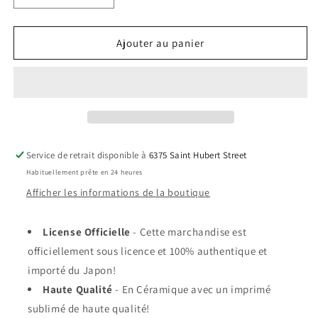
la
la
quantité
quantité
de
de
Ajouter au panier
Bol
Bol
-
-
Sanrio
Sanrio
Characters
Characters
-
-
Ensemble
Ensemble
de
de
Service de retrait disponible à
6375 Saint Hubert Street
4
4
Habituellement prête en 24 heures
My
My
Melody
Melody
Afficher les informations de la boutique
et
et
Kuromi
Kuromi
License Officielle
- Cette marchandise est
Rose
Rose
officiellement sous licence et 100% authentique et
et
et
Noir
Noir
importé du Japon!
en
en
Haute Qualité
- En Céramique avec un imprimé
Plastique
Plastique
sublimé de haute qualité!