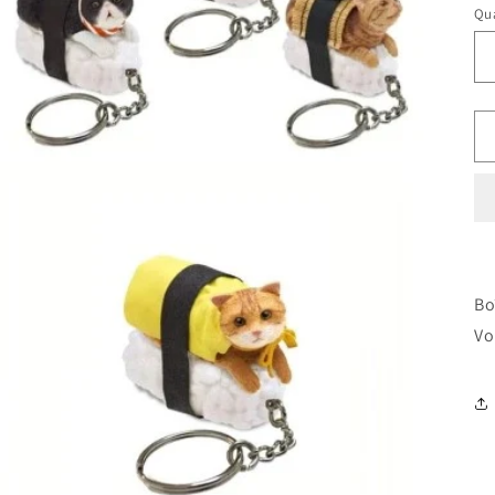
Qua
Bo
Vo