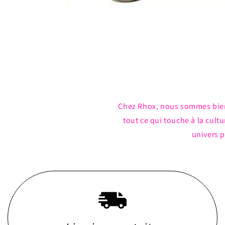
Ouvrir
le
média
1
dans
une
fenêtre
modale
Chez Rhox, nous sommes bie
tout ce qui touche à la cul
univers p