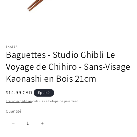
Ouvrir
le
SKATER
média
Baguettes - Studio Ghibli Le
1
dans
une
Voyage de Chihiro - Sans-Visage
fenêtre
modale
Kaonashi en Bois 21cm
Prix
$14.99 CAD
Épuisé
habituel
Frais d'expédition
calculés à l'étape de paiement.
Quantité
Réduire
Augmenter
la
la