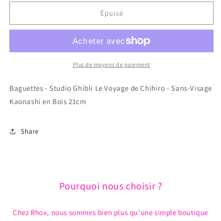
quantité
quantité
de
de
Épuisé
Baguettes
Baguettes
-
-
Studio
Studio
Ghibli
Ghibli
Le
Le
Plus de moyens de paiement
Voyage
Voyage
de
de
Baguettes - Studio Ghibli Le Voyage de Chihiro - Sans-Visage
Chihiro
Chihiro
Kaonashi en Bois 21cm
-
-
Sans-
Sans-
Visage
Visage
Share
Kaonashi
Kaonashi
en
en
Bois
Bois
21cm
21cm
Pourquoi nous choisir ?
Chez Rhox, nous sommes bien plus qu'une simple boutique