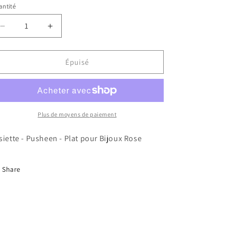
ntité
Réduire
Augmenter
la
la
quantité
quantité
de
de
Épuisé
Assiette
Assiette
-
-
Pusheen
Pusheen
-
-
Plat
Plat
Plus de moyens de paiement
pour
pour
Bijoux
Bijoux
siette - Pusheen - Plat pour Bijoux Rose
Rose
Rose
Share