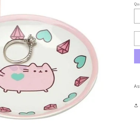
Qua
As