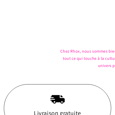
Ouvrir
le
média
1
dans
une
fenêtre
modale
Chez Rhox, nous sommes bie
tout ce qui touche à la cul
univers p
Livraison gratuite