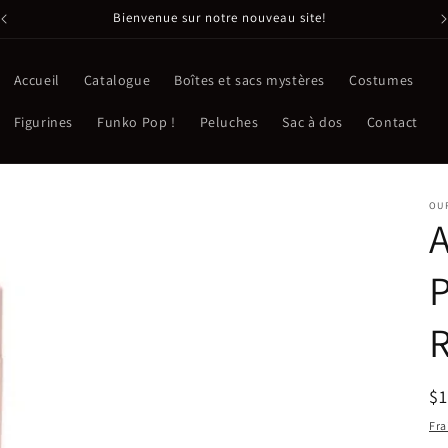
Bienvenue sur notre nouveau site!
Accueil
Catalogue
Boîtes et sacs mystères
Costumes
Figurines
Funko Pop !
Peluches
Sac à dos
Contact
OUR
A
P
Pr
$
ha
Fra