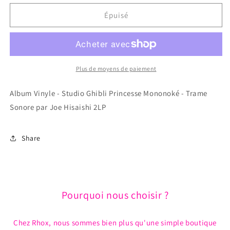
quantité
quantité
de
de
Épuisé
Album
Album
Vinyle
Vinyle
-
-
Studio
Studio
Ghibli
Ghibli
Plus de moyens de paiement
Princesse
Princesse
Mononoké
Mononoké
Album Vinyle - Studio Ghibli Princesse Mononoké - Trame
-
-
Sonore par Joe Hisaishi 2LP
Trame
Trame
Sonore
Sonore
par
par
Share
Joe
Joe
Hisaishi
Hisaishi
2LP
2LP
Pourquoi nous choisir ?
Chez Rhox, nous sommes bien plus qu'une simple boutique