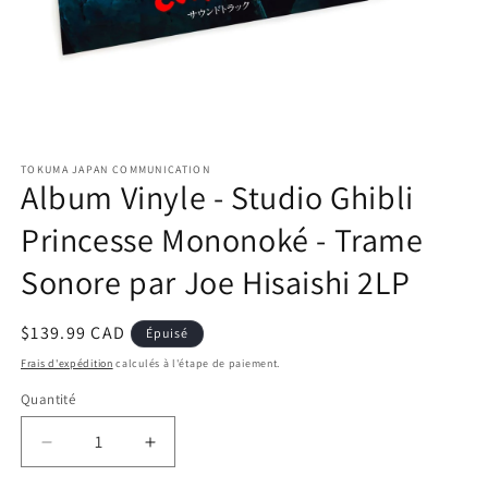
Ouvrir
le
TOKUMA JAPAN COMMUNICATION
média
Album Vinyle - Studio Ghibli
1
dans
une
Princesse Mononoké - Trame
fenêtre
modale
Sonore par Joe Hisaishi 2LP
Prix
$139.99 CAD
Épuisé
habituel
Frais d'expédition
calculés à l'étape de paiement.
Quantité
Réduire
Augmenter
la
la