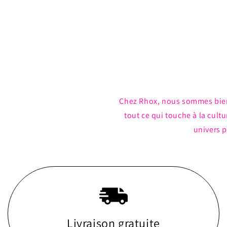
Ouvrir
le
média
1
dans
une
fenêtre
modale
Chez Rhox, nous sommes bie
tout ce qui touche à la cul
univers p
Livraison gratuite