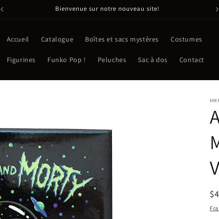
Bienvenue sur notre nouveau site!
Accueil
Catalogue
Boîtes et sacs mystères
Costumes
Figurines
Funko Pop !
Peluches
Sac à dos
Contact
NM
A
M
V
Pr
$
ha
Fra