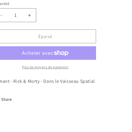
ntité
Réduire
Augmenter
la
la
quantité
quantité
de
de
Épuisé
Aimant
Aimant
-
-
Rick
Rick
&amp;
&amp;
Morty
Morty
Plus de moyens de paiement
-
-
Dans
Dans
mant - Rick & Morty - Dans le Vaisseau Spatial
le
le
Vaisseau
Vaisseau
Spatial
Spatial
Share