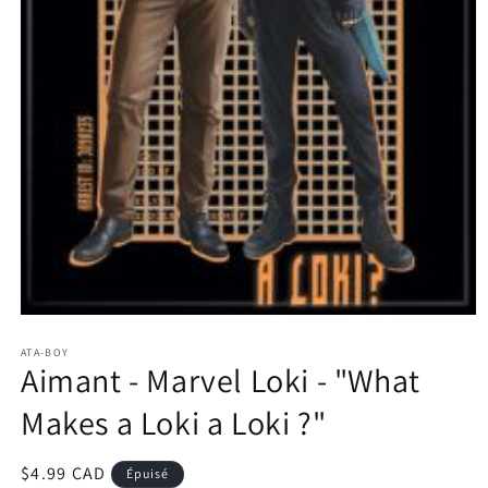
Ouvrir
le
ATA-BOY
média
Aimant - Marvel Loki - "What
1
dans
une
Makes a Loki a Loki ?"
fenêtre
modale
Prix
$4.99 CAD
Épuisé