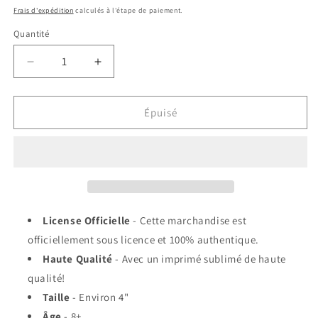
habituel
Frais d'expédition
calculés à l'étape de paiement.
Quantité
Réduire
Augmenter
la
la
quantité
quantité
de
de
Épuisé
Aimant
Aimant
-
-
Marvel
Marvel
Loki
Loki
-
-
&quot;What
&quot;What
Makes
Makes
License Officielle
- Cette marchandise est
a
a
officiellement sous licence et 100% authentique.
Loki
Loki
Haute Qualité
- Avec un imprimé sublimé de haute
a
a
Loki
Loki
qualité!
?
?
Taille
- Environ 4"
&quot;
&quot;
Âge
- 8+