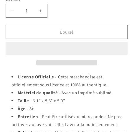
Réduire
Augmenter
la
la
quantité
quantité
de
de
Épuisé
Accessoire
Accessoire
pour
pour
Bento
Bento
-
-
Sanrio
Sanrio
Hello
Hello
Kitty
Kitty
License Officielle
- Cette marchandise est
-
-
officiellement sous licence et 100% authentique.
Cuiseur
Cuiseur
Matériel de qualité
- Avec un imprimé sublimé.
de
de
Riz
Riz
Taille
- 6.1” x 5.6” x 5.0”
Pour
Pour
Âge
- 8+
Micro-
Micro-
Entretien
- Peut être utilisé au micro-ondes.
Ne pas
Ondes
Ondes
nettoyer au lave-vaisselle.
Avec
Avec
Laver à la main seulement.
Cuillère
Cuillère