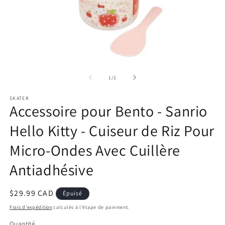
Ouvrir
Ou
le
le
média
m
de
1
/
2
1
2
dans
d
SKATER
une
u
Accessoire pour Bento - Sanrio
fenêtre
fe
modale
m
Hello Kitty - Cuiseur de Riz Pour
Micro-Ondes Avec Cuillère
Antiadhésive
Prix
$29.99 CAD
Épuisé
habituel
Frais d'expédition
calculés à l'étape de paiement.
Quantité