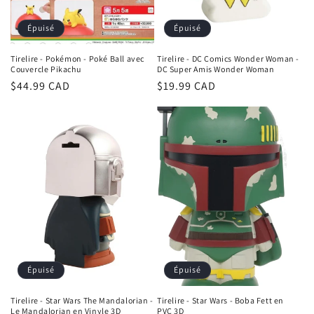
Épuisé
Épuisé
Tirelire - Pokémon - Poké Ball avec
Tirelire - DC Comics Wonder Woman -
Couvercle Pikachu
DC Super Amis Wonder Woman
Prix
$44.99 CAD
Prix
$19.99 CAD
habituel
habituel
Épuisé
Épuisé
Tirelire - Star Wars The Mandalorian -
Tirelire - Star Wars - Boba Fett en
Le Mandalorian en Vinyle 3D
PVC 3D