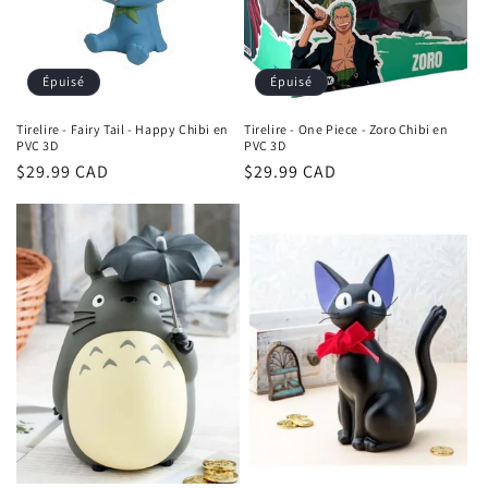
o
n
Épuisé
Épuisé
:
Tirelire - Fairy Tail - Happy Chibi en
Tirelire - One Piece - Zoro Chibi en
PVC 3D
PVC 3D
Prix
$29.99 CAD
Prix
$29.99 CAD
habituel
habituel