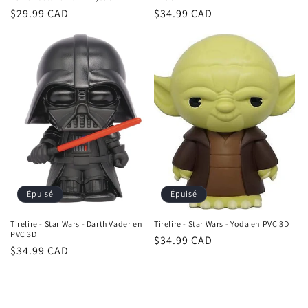
Prix
$29.99 CAD
Prix
$34.99 CAD
habituel
habituel
Épuisé
Épuisé
Tirelire - Star Wars - Darth Vader en
Tirelire - Star Wars - Yoda en PVC 3D
PVC 3D
Prix
$34.99 CAD
Prix
$34.99 CAD
habituel
habituel