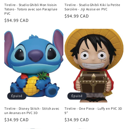
Tirelire - Studio Ghibli Mon Voisin
Tirelire - Studio Ghibli Kiki la Petite
Totoro - Totoro avec son Parapluie
Sorcière - Jiji Assise en PVC
PVC
Prix
$94.99 CAD
Prix
$94.99 CAD
habituel
habituel
Épuisé
Épuisé
Tirelire - Disney Stitch - Stitch avec
Tirelire - One Piece - Luffy en PVC 3D
un Ananas en PVC 3D
9"
Prix
$34.99 CAD
Prix
$34.99 CAD
habituel
habituel