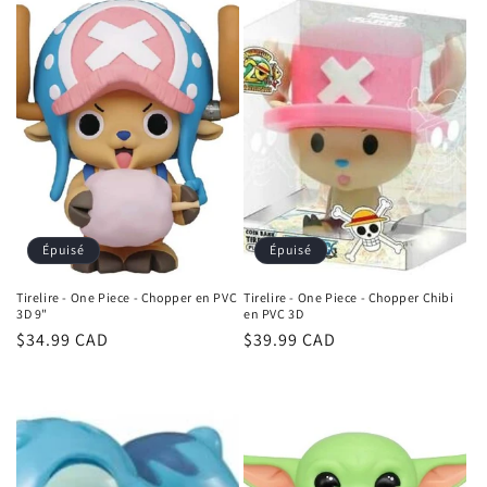
Épuisé
Épuisé
Tirelire - One Piece - Chopper en PVC
Tirelire - One Piece - Chopper Chibi
3D 9"
en PVC 3D
Prix
$34.99 CAD
Prix
$39.99 CAD
habituel
habituel