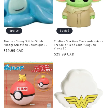
Épuisé
Épuisé
Tirelire - Disney Stitch - Stitch
Tirelire - Star Wars The Mandalorian -
Allongé Sculpté en Céramique 3D
The Child "Bébé Yoda" Grogu en
Vinyle 3D
Prix
$19.99 CAD
Prix
$29.99 CAD
habituel
habituel