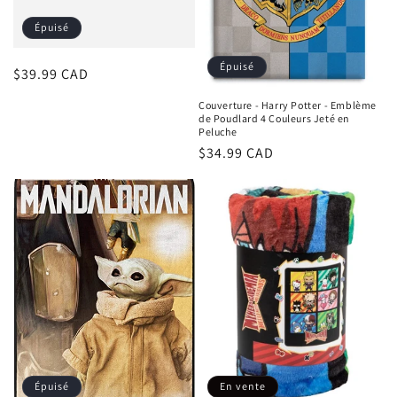
o
Épuisé
n
Épuisé
Prix
$39.99 CAD
:
habituel
Couverture - Harry Potter - Emblème
de Poudlard 4 Couleurs Jeté en
Peluche
Prix
$34.99 CAD
habituel
Épuisé
En vente