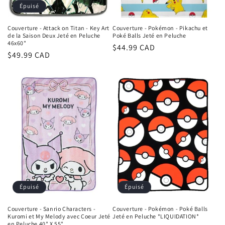
Épuisé
Couverture - Attack on Titan - Key Art
Couverture - Pokémon - Pikachu et
de la Saison Deux Jeté en Peluche
Poké Balls Jeté en Peluche
46x60"
Prix
$44.99 CAD
Prix
$49.99 CAD
habituel
habituel
Épuisé
Épuisé
Couverture - Sanrio Characters -
Couverture - Pokémon - Poké Balls
Kuromi et My Melody avec Coeur Jeté
Jeté en Peluche *LIQUIDATION*
en Peluche 40" X 55"