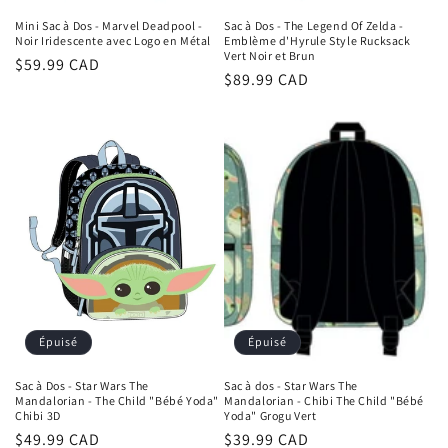
Mini Sac à Dos - Marvel Deadpool -
Sac à Dos - The Legend Of Zelda -
Noir Iridescente avec Logo en Métal
Emblème d'Hyrule Style Rucksack
Vert Noir et Brun
Prix
$59.99 CAD
Prix
$89.99 CAD
habituel
habituel
Épuisé
Épuisé
Sac à Dos - Star Wars The
Sac à dos - Star Wars The
Mandalorian - The Child "Bébé Yoda"
Mandalorian - Chibi The Child "Bébé
Chibi 3D
Yoda" Grogu Vert
Prix
$49.99 CAD
Prix
$39.99 CAD