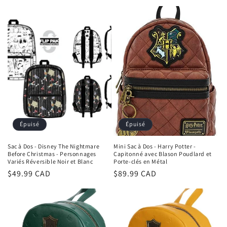
habituel
Épuisé
Épuisé
Sac à Dos - Disney The Nightmare
Mini Sac à Dos - Harry Potter -
Before Christmas - Personnages
Capitonné avec Blason Poudlard et
Variés Réversible Noir et Blanc
Porte-clés en Métal
Prix
$49.99 CAD
Prix
$89.99 CAD
habituel
habituel