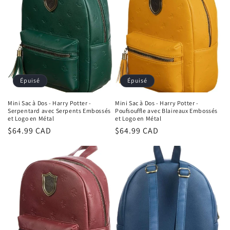
Épuisé
Épuisé
Mini Sac à Dos - Harry Potter -
Mini Sac à Dos - Harry Potter -
Serpentard avec Serpents Embossés
Poufsouffle avec Blaireaux Embossés
et Logo en Métal
et Logo en Métal
Prix
$64.99 CAD
Prix
$64.99 CAD
habituel
habituel