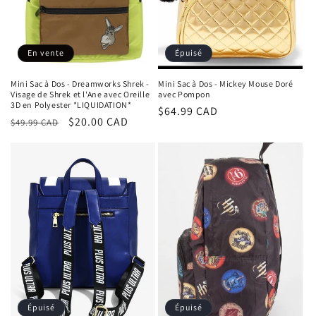
o
n
En vente
Épuisé
:
Mini Sac à Dos - Dreamworks Shrek -
Mini Sac à Dos - Mickey Mouse Doré
Visage de Shrek et l'Ane avec Oreille
avec Pompon
3D en Polyester *LIQUIDATION*
Prix
$64.99 CAD
Prix
Prix
$20.00 CAD
$49.99 CAD
habituel
habituel
promotionnel
Épuisé
Épuisé