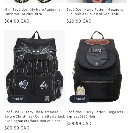
Mini Sac à dos - My Hero Academia -
Sac à Dos - Harry Potter - Macarons
Uniforme UA Plus Ultra
Sublimés de Poudlard Repliable
Prix
$64.99 CAD
Prix
$29.99 CAD
habituel
habituel
Épuisé
Épuisé
Sac à Dos - Disney The Nightmare
Sac à dos - Harry Potter - Hogwarts
Before Christmas - Collerette de Jack
Express 5972 Noir
Skellington et Icônes Noir et Blanc
Prix
$59.99 CAD
Prix
$89.99 CAD
habituel