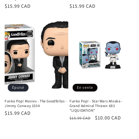
Prix
$15.99 CAD
Prix
$15.99 CAD
habituel
habituel
Épuisé
En vente
Funko Pop! Movies - The Goodfellas -
Funko Pop! - Star Wars Ahsoka -
Jimmy Conway 1504
Grand Admiral Thrawn 683
*LIQUIDATION*
Prix
$15.99 CAD
Prix
Prix
$10.00 CAD
$15.99 CAD
habituel
habituel
promotionnel