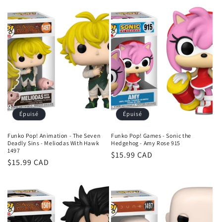
Épuisé
Épuisé
Funko Pop! Animation - The Seven
Funko Pop! Games - Sonic the
Deadly Sins - Meliodas With Hawk
Hedgehog - Amy Rose 915
1497
Prix
$15.99 CAD
Prix
$15.99 CAD
habituel
habituel