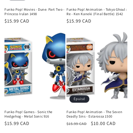
Funko Pop! Movies - Dune: Part Two -
Funko Pop! Animation - Tokyo Ghoul :
Princess Irulan 1498
Re - Ken Kaneki (Final Battle) 1542
Prix
$15.99 CAD
Prix
$15.99 CAD
habituel
habituel
Épuisé
Funko Pop! Games - Sonic the
Funko Pop! Animation - The Seven
Hedgehog - Metal Sonic 916
Deadly Sins - Estarossa 1500
Prix
$15.99 CAD
Prix
Prix
$10.00 CAD
$15.99 CAD
habituel
habituel
promotionnel