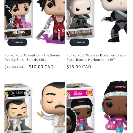
Épuisé
Épuisé
Funko Pop! Animation - The Seven
Funko Pop! Movies - Dune: Part Two -
Deadly Sins - Zeldris 1501
Feyd-Rautha Harkonnen 1497
Prix
Prix
$10.00 CAD
Prix
$15.99 CAD
$15.99 CAD
habituel
promotionnel
habituel