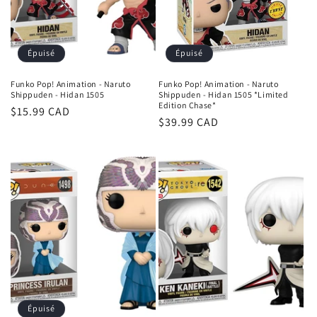
o
n
Épuisé
Épuisé
:
Funko Pop! Animation - Naruto
Funko Pop! Animation - Naruto
Shippuden - Hidan 1505
Shippuden - Hidan 1505 *Limited
Edition Chase*
Prix
$15.99 CAD
Prix
$39.99 CAD
habituel
habituel
Épuisé