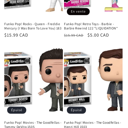
En vente
Funko Pop! Rocks - Queen - Freddie
Funko Pop! Retro Toys - Barbie -
Mercury (I Was Born To Love You) 183
Barbie Rewind 122 *LIQUIDATION*
Prix
$15.99 CAD
Prix
Prix
$5.00 CAD
$15.99 CAD
habituel
habituel
promotionnel
Épuisé
Épuisé
Funko Pop! Movies - The Goodfellas -
Funko Pop! Movies - The Goodfellas -
Tommy DeVito 1505
Henri Hill 1503