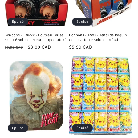
Épuisé
Épuisé
Bonbons - Chucky - Couteau Cerise
Bonbons - Jaws - Dents de Requin
Acidulé Boîte en Métal *Liquidation*
Cerise Acidulé Boîte en Métal
Prix
Prix
$3.00 CAD
Prix
$5.99 CAD
$5.99 CAD
habituel
promotionnel
habituel
Épuisé
Épuisé