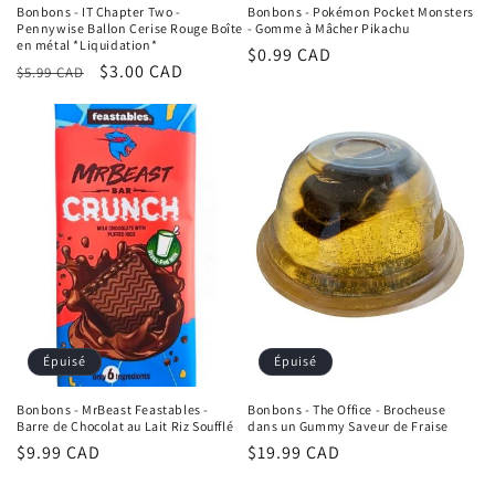
Bonbons - IT Chapter Two -
Bonbons - Pokémon Pocket Monsters
Pennywise Ballon Cerise Rouge Boîte
- Gomme à Mâcher Pikachu
en métal *Liquidation*
Prix
$0.99 CAD
Prix
Prix
$3.00 CAD
$5.99 CAD
habituel
habituel
promotionnel
Épuisé
Épuisé
Bonbons - MrBeast Feastables -
Bonbons - The Office - Brocheuse
Barre de Chocolat au Lait Riz Soufflé
dans un Gummy Saveur de Fraise
Prix
$9.99 CAD
Prix
$19.99 CAD
habituel
habituel