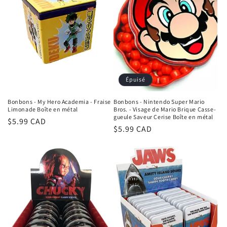
Épuisé
Bonbons - My Hero Academia - Fraise
Bonbons - Nintendo Super Mario
Limonade Boîte en métal
Bros. - Visage de Mario Brique Casse-
gueule Saveur Cerise Boîte en métal
Prix
$5.99 CAD
Prix
$5.99 CAD
habituel
habituel