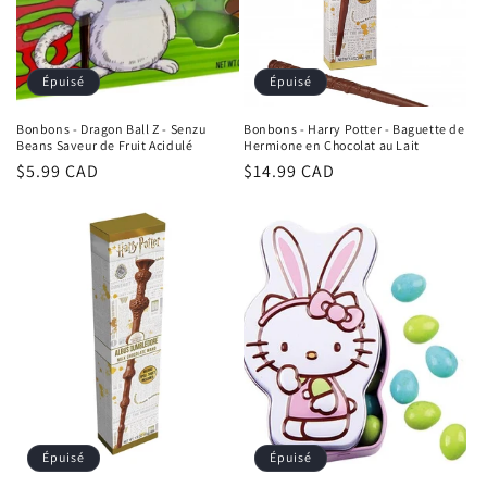
o
n
Épuisé
Épuisé
:
Bonbons - Dragon Ball Z - Senzu
Bonbons - Harry Potter - Baguette de
Beans Saveur de Fruit Acidulé
Hermione en Chocolat au Lait
Prix
$5.99 CAD
Prix
$14.99 CAD
habituel
habituel
Épuisé
Épuisé