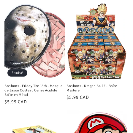
habituel
Épuisé
Bonbons - Friday The 13th - Masque
Bonbons - Dragon Ball Z - Boîte
de Jason Couteau Cerise Acidulé
Mystère
Boîte en Métal
Prix
$5.99 CAD
Prix
$5.99 CAD
habituel
habituel