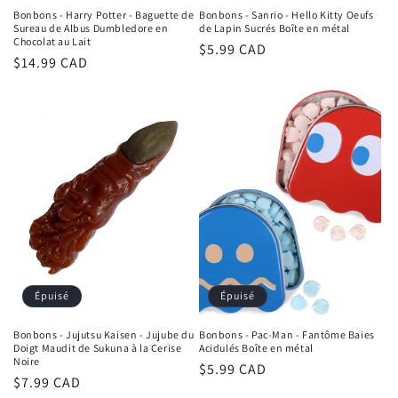
Bonbons - Harry Potter - Baguette de
Bonbons - Sanrio - Hello Kitty Oeufs
Sureau de Albus Dumbledore en
de Lapin Sucrés Boîte en métal
Chocolat au Lait
Prix
$5.99 CAD
Prix
$14.99 CAD
habituel
habituel
Épuisé
Épuisé
Bonbons - Jujutsu Kaisen - Jujube du
Bonbons - Pac-Man - Fantôme Baies
Doigt Maudit de Sukuna à la Cerise
Acidulés Boîte en métal
Noire
Prix
$5.99 CAD
Prix
$7.99 CAD
habituel